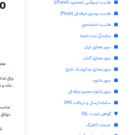
00
هاست لینوکس نامحدود (cPanel)
هاست ویندوز حرفه ای (Plesk)
هاست اختصاصی
نمایندگی ثبت دامنه
سرور مجازی ایران
سرور مجازی آلمان
مخص
سرور مجازی میکروتیک خارج
برای تما
سرور دانلود
، مک و م
سرور دانلود حجیم حرفه ای
سامانه ارسال و دریافت SMS
مناسب 
گواهی امنیت SSL
دولتی 
خدمات کانفیگ
نا